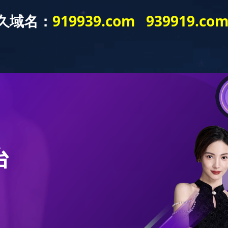
九游(中国)
企业网站建设
商城网站建设
网站建设
建站资讯
入口英铭科技是一家集九游网·官方端网站登录入口网站建设,九
端网站登录入口网站开发,九游网·官方端网站登录入口网站设计,九
网站登录入口建网站,九游(中国)网站建设,番禺网站建设服务互联
司
登录入口网站制作
九游网·官方端网站登录入口网站开发
九游网·官方