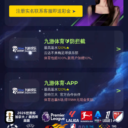
英铭科技,专业九游网·官方端网站登录入口网站建
设公司,领先网络品牌,6年网站建设经验,超3000家成
功案例,作为九游网·官方端网站登录入口网站建设公
司,九游网·官方端网站登录入口网站设计公司,提供:九
游网·官方端网站登录入口建站,九游网·官方端网站登
录入口网站制作,九游网·官方端网站登录入口网站设
计,九游网·官方端网站登录入口做网站,九游网·官方端
网站登录入口建网站,九游网·官方端网站登录入口建
站,九游网·官方端网站登录入口建网站,九游网·官方端
网站登录入口网站建设等服务专业资质获得客户的认
可，签约网站建设项目。
文章关键词：
没有了
下一篇文章