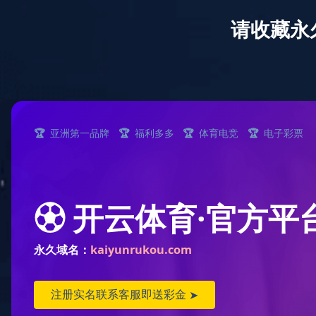
首页
关于
九游网·官方端网站登录
网站制作,九游网·官方
做网站,九游网·官方端
九游网·官方端网站登录入口网站建设
九游网·官方端网站