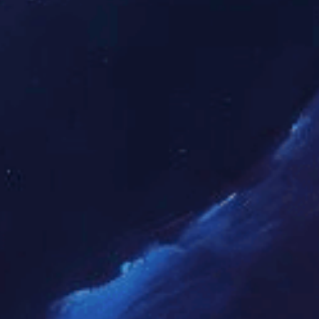
理到技术支持的全方位服务，确保客户满意度。
技术支持，以满足您的个性化需求。
网，专业的制作公司都能提供满意的成果。
，能够满足您的软件开发需求，如YCMS网站系
设计
师和项目经理组成的强大团队，能够确保项
020-
求的公司，他们应能够理解您的目标，并提供相