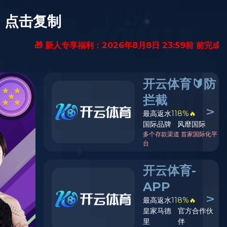
案例
建站资讯
联系方式
自研系统演示
游网·官方端网站登录入口
游网·官方端网站登录入口
网基础服务的专业互联网公
端网站登录入口做网站
九游网·官方端网站登录入口网站设计