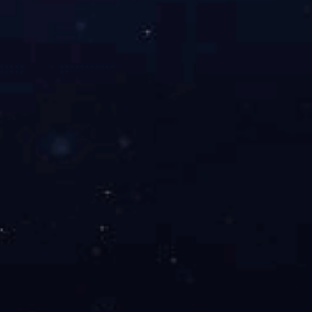
手机网站建设案例
九游网·官方端网站登
HTML5/响应式网站
九游网·官方端网站登
功能网站案例
九游网·官方端网站登
九游网·官方端网站登
九游(中国)网站建设