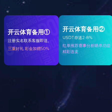
增城公司网站制作公司如何选择
?（
增城公司网
能力。一个专业的制作公司能够提供全面的服务
一、增城公司网站制作公司如何选择?
增城公司
1、在增城，选择一家合适的公司网站制作公司
基础。
2、增城公司网站制作公司众多，但并非所有都
行。