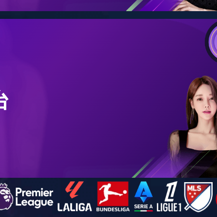
(中国)网站建设
天河网站建设
黄埔网站建设
番禺网站建设
南沙
作公司如何选择?（增城公司网站制作公司
09-14 10:01
发布者：admin
浏览次数：1