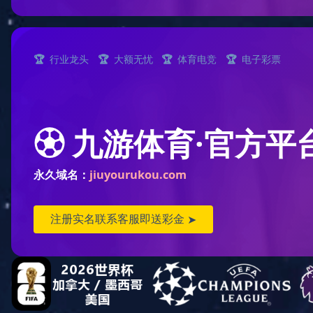
九游网·官方端网站登录入口建网站
九游
增城公司网站制
发布时间：2024-