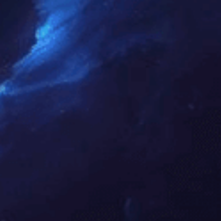
8232
以确保您获得高质量的代码和可靠的网站产品。
2722
九游
供明确的项目计划和预算，避免项目延期和预算
网·官
返回
方端
顶部
制作公司
时，应重视其技术专长、团队配备、沟
推荐YCMS网站管理系统。
网站
网站制作公司如何选择
登录
入口
总部
下一篇文章