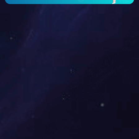
搜索引擎优化。网站结构应符合优化要求，保持与PC
端一致，做好适配功能，以提高网站的优化效果。英
铭科技）
4、增城手机网站建设需注重产品或服务的参数展
示。在详情页中，清晰展示产品优势、性能、价位等
关键信息，突出与竞争对手的差异化。详细的
（YCMS网站系统）产品展示能让用户更清晰地了解
产品，吸引用户并提升留存率。
YCMS
网站系统
小编提醒大家：以上就是
增城手机网
站建设
要注意哪些问题的介绍。增城
手机网站建设
需
考虑用户需求与习惯，保持结构简洁明了，与PC网站
保持一致，注重产品参数展示。细致展示产品信息，
提高用户体验和留存率。
增城做网站
推荐YCMS网站
管理系统。