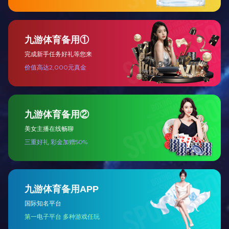
二、增城手机网站建设要注意哪些问题？
增城手机网
站建设的4个基本原则
1、在增城手机网站建设中，考虑用户需求与习惯至
关重要。导航简洁、页面核心内容突出、搜索功能完
备、操作便捷等都是用户习惯的体现。只有满足用户
需求，网站才能受用户喜爱。
2、增城手机网站的结构应保持简洁明了。用户时间
宝贵，（YCMS
建站
系统）网站内容应当精简、清
晰，采用三层级结构，确保用户能快速找到所需信
息。重要内容应置于显眼位置，便于用户浏览和获取
信息。
3、在增城手机
网站建设
中，与PC网站保持一致也很
重要。YCMS
手机建站
除了考虑用户需求，还需考虑