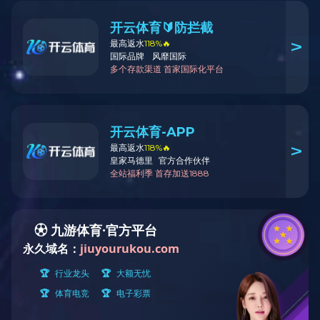
增城网站建设
从化网站建设
增城手机网站建设要注意哪些问题？（增城手
机网站建设的4个注意要点）
发布时间：2024-05-22 13:56
发布者：admin
浏览次数：2283