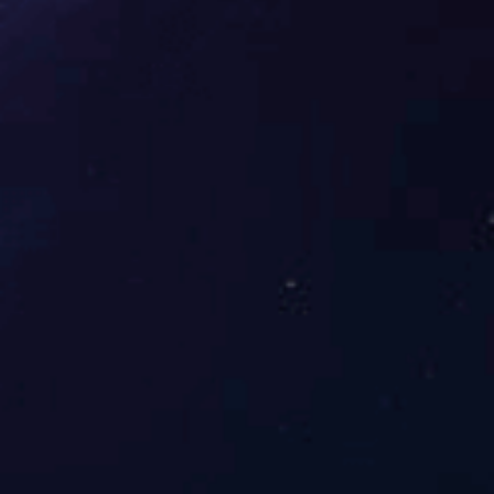
理搭配色彩，并设置人性化的网站导航，都是提升网
站用户体验和吸引力的重要因素。
增城做网站
推荐
YCMS网站管理系统。
文章关键词：
增城网站改版,增城网站改版的注意事
项,增城网站改版怎么操作？
上一篇文章
下一篇文章
他们成就了英铭
英铭为他们创造价值