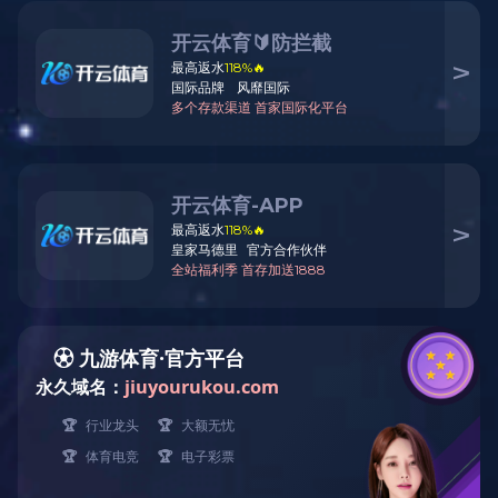
增城网站建设
从化网站建设
增城网站改版怎么操作？（增城网站改版的3个
注意事项）
发布时间：2024-01-29 15:59
发布者：admin
浏览次数：2468