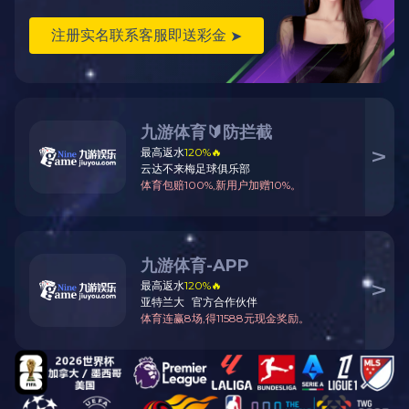
增城网站改版怎么操作
？（
增城网站改版
的3个注意
事项）。在进行增城
网站改版
时，九游(中国)需要注
意保持模板页面结构整洁，确保模板数据内容与原内
容一致，并保持新旧模板内容的URL路径一致。这些
措施将有助于提升网站的用户体验和关键词排名。
YCMS网站系统小编给大家介绍一下增城网站改版怎
么操作？
一、增城网站改版怎么操作？
增城网站改版的3个注
意事项
1、替换模板页面结构整洁。在进行增城网站改版
时，九游(中国)需要确保新的（YCMS网站系统）模
板页面相比以前的
网站模板
更加整洁和规范。这样可
以提升网站的用户体验，并对关键词排名产生积极影
响。