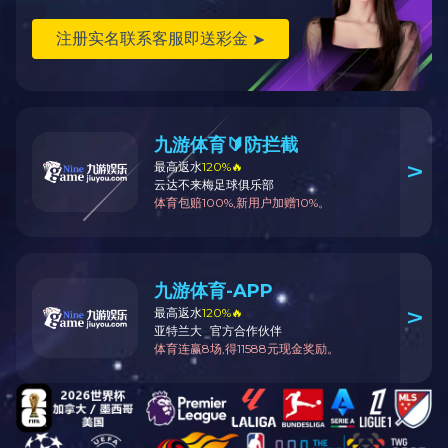
高度重视网站布局，做好引导
比较好的
九游网·官方端网站登录入口企业网站制作
网站布
局，能够让使用者一眼就寻找到他们想要的内容，让使用者
在短时间内寻找到解决困难的办法，进而赢得客户。
只有网站打开速度流畅，访问者才能有继续阅览的心情，否
则，客户可能不耐烦，关闭网站，所以，网页设计要干净整
洁、井然有序，不能只是一股脑儿堆积图片和视频，也不要
太多，以免影响打开的速度。
另外，一定要做好网站首页的布局，还有栏目页面和详细页
面的布局也要一并做好，九游网·官方端网站登录入口企业
网站制作拥有良好的布局，才能引导使用者与九游(中国)进
行互动。
个性定制网站设计，效果更好
现如今众多企业逐渐偏向于选择个性化定制的网站，，他们