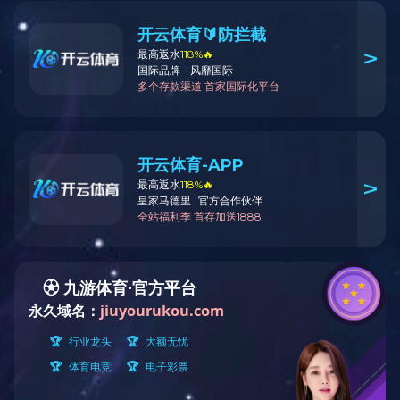
增城网站建设
从化网站建设
九游网·官方端网站登录入口企业网站制作怎么
做才能有效果
发布时间：2025-08-27 03:30
发布者：admin
浏览次数：1056
客户通过互联网寻找相关产品和服务，企业都希望这些潜在
客户能够找到自己，就需要做一个比较好且有效果的网站，
能够让网站吸引消费者，让网站更具有价值，能够给自己带
来源源不断的流量和新客户咨询，达到成交蕞终成交的目
的，告诉您
九游网·官方端网站登录入口企业网站制作
怎么
做才能有效果？