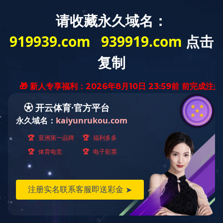
建站资讯
九游网·官方端网站登录入口英铭科技是一家集九游网·官方端网站登
录入口网站建设,九游网·官方端网站登录入口网站制作,九游网·官方
端网站登录入口网站开发,九游网·官方端网站登录入口网站设计,九
游网·官方端网站登录入口做网站,九游网·官方端网站登录入口建网
站,九游(中国)网站建设,番禺网站建设服务互联网基础服务的专业互
联网公司
九游网·官方端网站登录入口网站建设
九游网·官方端网站登录入口网站制作
九游网·官方端网站登录入口网站开发
九游网·官方端网站登录入口做网站
九游网·官方端网站登录入口网站设计
九游网·官方端网站登录入口建网站
九游(中国)网站建设
天河网站建设
黄埔网站建设
番禺网站建设
南沙网站建设