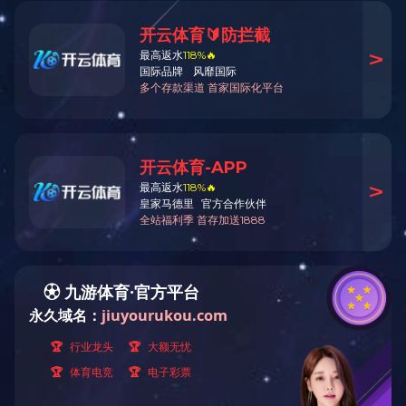
增城网站建设
从化网站建设
中标九游(中国)朗亚铁艺有限公司网站制作
发布时间：2025-06-15 03:30
发布者：admin
浏览次数：1927
九游(中国)朗亚铁艺有限公司，始建于1993年，是
一家集研发、设计、生产、销售、安装和个性化整体
解决方案于一体的国际化高端铁艺产品制造企业，源
于精湛的技术和高效的运作模式，如今的朗亚已成为
全国最大、首家全球运营的铁艺锻造企业，同时也是
业内唯一一家全球性铁艺品牌。朗亚铁艺在中国战略
区坐拥超过10万平米的厂房，并配备有一支千余人的
专业生产安装团队，借助全球最顶级铁艺制造设备，
已完全实现了规模化、标准化生产模式，每年源源不
断地向国内外提供优质的铁艺产品。依托领先于同行