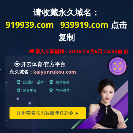
建站资讯
九游网·官方端网站登录入口英铭科技是一家集九游网·官方端网站登
录入口网站建设,九游网·官方端网站登录入口网站制作,九游网·官方
端网站登录入口网站开发,九游网·官方端网站登录入口网站设计,九
游网·官方端网站登录入口做网站,九游网·官方端网站登录入口建网
站,九游(中国)网站建设,番禺网站建设服务互联网基础服务的专业互
联网公司
九游网·官方端网站登录入口网站建设
九游网·官方端网站登录入口网站制作
九游网·官方端网站登录入口网站开发
九游网·官方端网站登录入口做网站
九游网·官方端网站登录入口网站设计
九游网·官方端网站登录入口建网站
九游(中国)网站建设
天河网站建设
黄埔网站建设
番禺网站建设
南沙网站建设