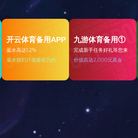
，网站也是最基础的，怎么搭建公司的官网呢？搭建一个
营者的疑问。下面
天河区官网搭建公司
就为大家分析一下
区别在于网站的展示形式，定制开发的网站主要在于页面
定制网站大至在万元左右，模板网站在千元左右，具体的
适配，提供ipv6，提供ssl证书等。
年几十元。备案，如果付费备案大概在500元，这项服务