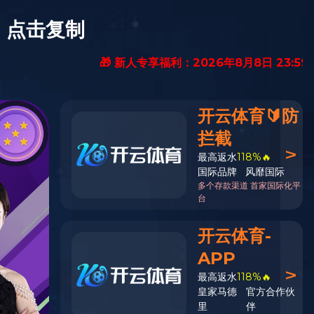
案例
建站资讯
联系方式
自研系统演示
游网·官方端网站登录入口
游网·官方端网站登录入口
网基础服务的专业互联网公
端网站登录入口做网站
九游网·官方端网站登录入口网站设计