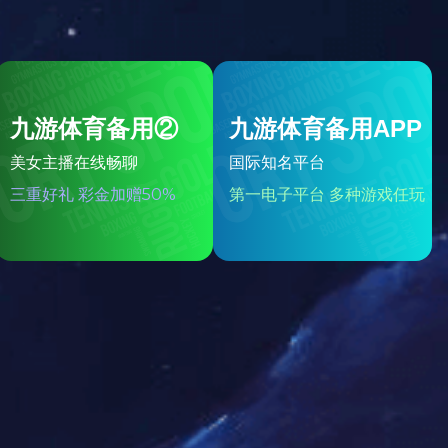
网站多少成本呢？为什么有些服务商报价万元以
搭建官网
的成本。
的设计，
模板网站
是在以做好的网站替换网站内
要看天河区官网搭建公司报价；同时定制网站会提
一般天河区官网搭建公司给免费处理。还有服务