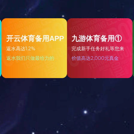
企业
哪家好？今天九游(中国)就来为大家推荐一下，并且
功能插件，因为不论是企业网站还是应用型网站承载的功
的网站想要上线，从域名开始到网站代码编写完成上线，
业都会为客户在每个流程环节提供相应的服务，来保障这