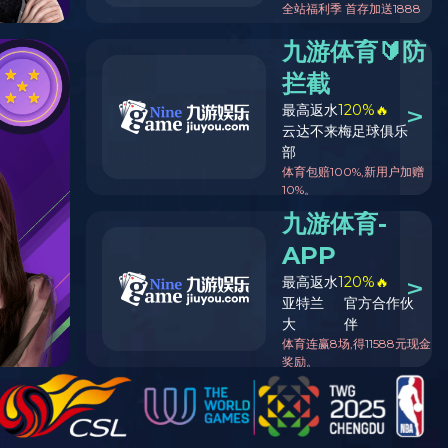
网站建设
增城网站建设
从化网站建设
139