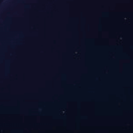
建设
网站建设案例
建站资讯
企业网站建设案例
九游网·官方端网站登
商城网站建设案例
九游网·官方端网站登
手机网站建设案例
九游网·官方端网站登
HTML5/响应式网站
九游网·官方端网站登
功能网站案例
九游网·官方端网站登
九游网·官方端网站登
九游(中国)网站建设