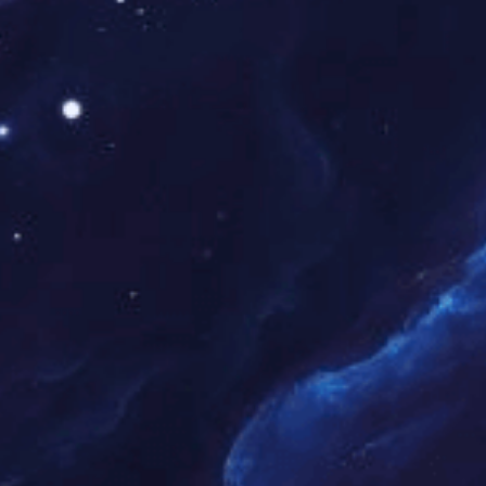
从建设之处到最后成功上线，并不意味着网站建设就全部
任的天河区做网站企业会有对应安全保障服务提供。