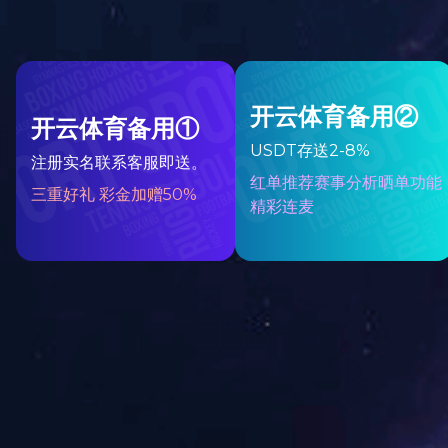
很多想要做网站的朋友都不清楚
天河区做网站
该具备哪些特质。
首先是拥有公司自己的网站管理系统及配套的
插件，就无法实现功能的新增和升级。
其次就是网站建设的服务流程，因为现在国内
案以及公安网备案，一家好的天河区做网站企
网站建设的快速完成。