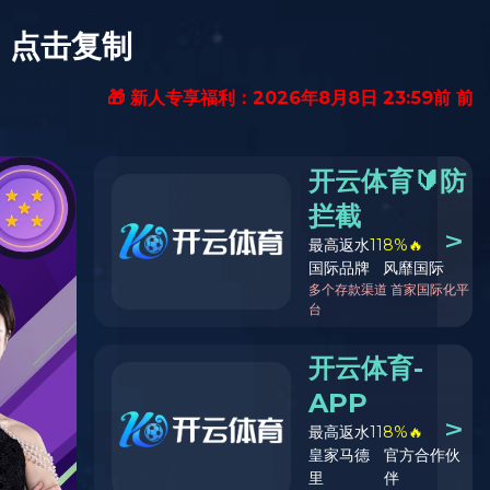
案例
建站资讯
联系方式
自研系统演示
游网·官方端网站登录入口
游网·官方端网站登录入口
网基础服务的专业互联网公
端网站登录入口做网站
九游网·官方端网站登录入口网站设计