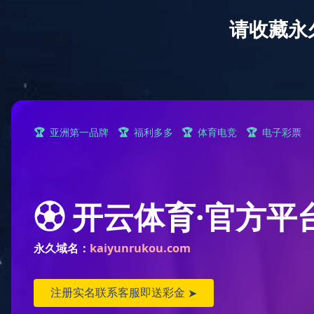
首页
关于
九游网·官方端网站登录
网站制作,九游网·官方
做网站,九游网·官方端
九游网·官方端网站登录入口网站建设
九游网·官方端网站