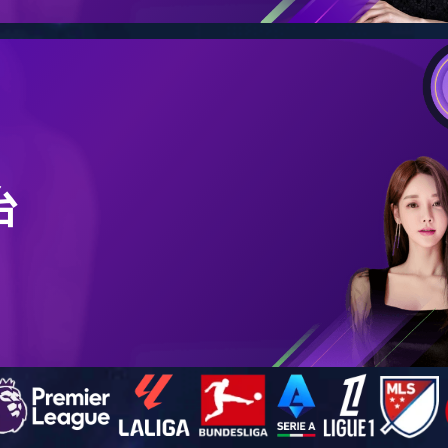
(中国)网站建设
天河网站建设
黄埔网站建设
番禺网站建设
南沙
天河区做网站企业哪家好？
11-27 03:30
发布者：admin
浏览次数：1