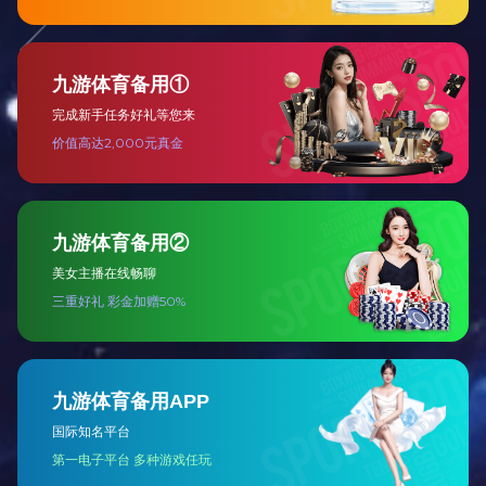
4、在网站开发过程中，九游网·官方端网站登录入口
企业网站开发还需考虑服务器的选择。购买服务器空
间是确保网站稳定运行的关键，选择性价比高的服务
器，如英铭所推荐的，可以保障数据安全和网站访问
速度。
5、九游网·官方端网站登录入口企业网站开发不仅仅
是技术活，更是企业战略的一部分。它需要综合考虑
域名购买、页面设计、程序开发和服务器配置等多个
方面，以构建一个既美观又实用的在线平台。
二、九游网·官方端网站登录入口企业网站开发该如
何做?
九游网·官方端网站登录入口企业网站开发的9
个完整步骤
1、九游网·官方端网站登录入口企业网站开发首先要