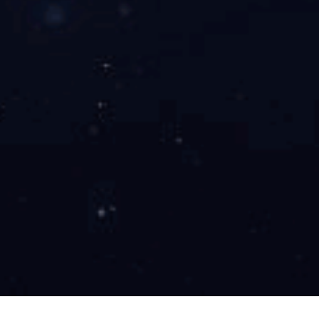
开发公司,九游网·官方端网站登录入口企业网站开发
公司如何判断
上一篇文章
下一篇文章
他们成就了英铭
英铭为他们创造价值