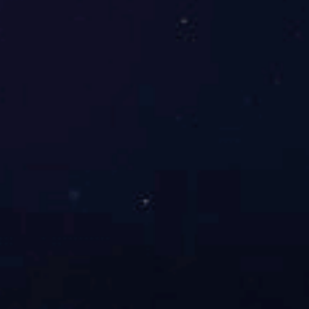
公司
时，综合考虑成立时间、收费定位、市场口碑和
服务内容，能够帮助企业找到最合适的合作伙伴。这
样的公司不仅能够提供专业的网站开发服务，还能在
后期运营中提供持续的支持。
YCMS
网站系统
小编提醒大家：以上就是
九游网·官方
端网站登录入口企业网站开发公司
如何判断的介绍。
选择九游网·官方端网站登录入口
企业网站开发公司
时，应综合考虑其成立时间、收费定位、市场口碑和
服务内容，以确保找到技术实力强、服务全面的合作
伙伴。
九游网·官方端网站登录入口做网站
推荐YCMS
网站管理系统。
文章关键词：
九游网·官方端网站登录入口企业网站
开发公司,九游网·官方端网站登录入口网站开发公司,
九游网·官方端网站登录入口企业网站开发,企业网站