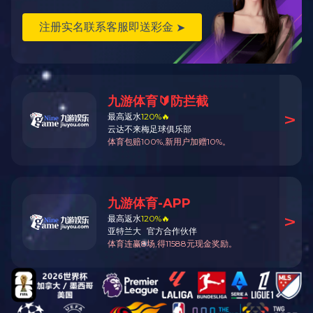
九游网·官方端网站登录入口企业网站开发公司如何
判断
?（
九游网·官方端网站登录入口企业网站开发公
司
的5个判断要点）。
九游网·官方端网站登录入口企
业网站开发
公司对于企业品牌形象的塑造至关重要。
选择一个经验丰富、注重设计和营销的合作伙伴，能
够帮助企业在互联网时代中脱颖而出。YCMS网站系
统小编给大家介绍一下九游网·官方端网站登录入口
企业网站开发公司如何判断?
一、九游网·官方端网站登录入口企业网站开发公司
如何判断?
九游网·官方端网站登录入口企业网站开发
公司的5个判断要点
1、在当今竞争激烈的市场环境中，九游网·官方端网
站登录入口企业网站开发公司（YCMS）扮演着至关