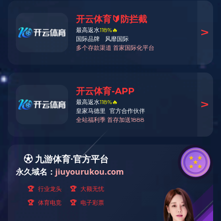
增城网站建设
从化网站建设
九游网·官方端网站登录入口企业网站开发公司
如何判断?（九游网·官方端网站登录入口企业网
站开发公司的5个判断要点）
发布时间：2024-10-30 10:11
发布者：admin
浏览次数：1162