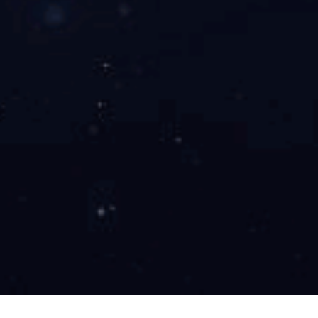
站服务商、注册域名、搭建网站和发布网站。通过合
适的建站服务商协助，注册域名，搭建网站并发布，
黄埔公司可以打造出注重用户体验、简洁明了的网
站，提高企业形象和品牌价值。
黄埔做网站
推荐
YCMS网站管理系统。
文章关键词：
黄埔公司网站制作,公司网站制作,黄埔
公司怎么制作网站
上一篇文章
下一篇文章
他们成就了英铭
英铭为他们创造价值