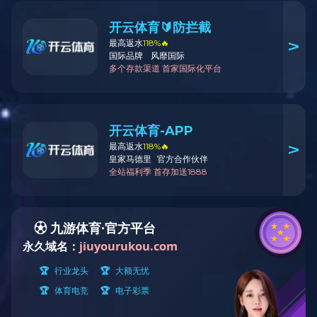
增城网站建设
从化网站建设
黄埔公司怎么制作网站？（黄埔公司网站制作
的4个实用技巧）
发布时间：2024-06-05 14:05
发布者：admin
浏览次数：1708