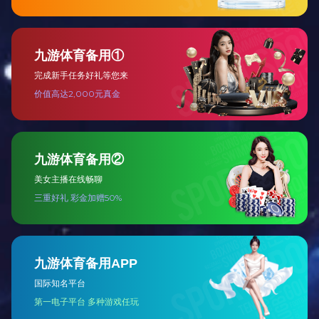
任度
黄埔公司网站制作不仅提供了产品展示和购买，还提
供了其他一些CMS建站服务，比如在线客服、在线预
约等，方便用户与企业进行交流和沟通。这些服务不
仅提高了用户的信任度和转化率，还让用户感受到了
企业的关怀和服务。因此，黄埔公司网站制作的多元
化服务是其成功的又一关键因素。
4、黄埔公司网站制作注重用户体验，提高企业形象
和品牌价值
黄埔公司网站制作注重用户体验，提供了清晰的导航
和分类、大量的图片和视频展示产品、响应式设计模
板、在线客服等服务，这些都为用户提供了良好的
CMS建站体验和服务，提高了用户的满意度和信任