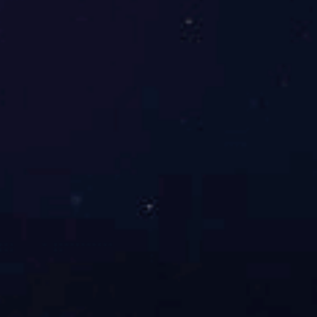
操作电脑，那么自助搭建是完成没问题的，不仅效率
高且性价比高。当然不想自己动手的也可以委托建站
服务商代搭建，除了贵点但也是比较省心的。黄埔公
司网站制作通过搭建网站，展示企业形象和产品服
务。
4、黄埔公司网站制作流程四、发布网站
做好公司企业网站，英铭科技就可以把域名绑定网
站，然后就可以通过该域名访问自己的公司企业网站
了。黄埔
公司网站制作
通过发布网站，让(YCMS建站
系统)企业网站正式上线，向用户展示企业的品牌和
服务。
YCMS
网站系统
小编提醒大家：以上就是黄埔公司怎
么
制作网站
的介绍。
黄埔公司网站制作
流程包括找建