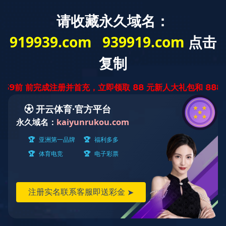
建站资讯
九游网·官方端网站登录入口英铭科技是一家集九游网·官方端网站登
录入口网站建设,九游网·官方端网站登录入口网站制作,九游网·官方
端网站登录入口网站开发,九游网·官方端网站登录入口网站设计,九
游网·官方端网站登录入口做网站,九游网·官方端网站登录入口建网
站,九游(中国)网站建设,番禺网站建设服务互联网基础服务的专业互
联网公司
九游网·官方端网站登录入口网站建设
九游网·官方端网站登录入口网站制作
九游网·官方端网站登录入口网站开发
九游网·官方端网站登录入口做网站
九游网·官方端网站登录入口网站设计
九游网·官方端网站登录入口建网站
九游(中国)网站建设
天河网站建设
黄埔网站建设
番禺网站建设
南沙网站建设