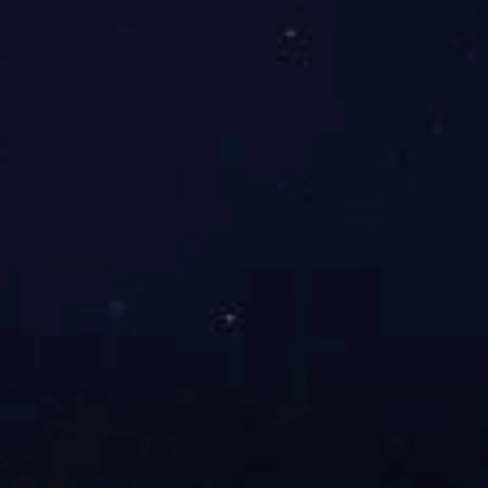
模、功能、设计水平、开发人员水平和推广渠道等因
素，制定合理预算至关重要。控制好各项费用，确保
投入产出比，能够帮助网站稳健发展，提升竞争力。
YCMS
网站系统
小编提醒大家：以上就是
黄埔网站制
作费用
包括哪些的介绍。黄埔
网站制作费用
受多方面
因素影响，包括网站规模、功能、设计水平、开发人
员水平和推广渠道选择。合理控制成本，确保网站高
质量建设。
黄埔做网站
推荐YCMS网站管理系统。
文章关键词：
黄埔网站制作费用,黄埔网站制作,黄埔
网站制作费用包括哪些？
上一篇文章
下一篇文章
他们成就了英铭