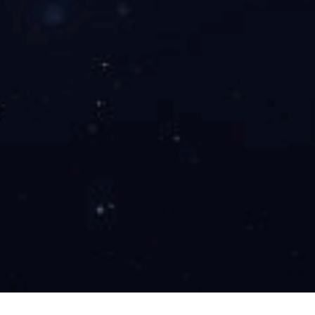
英铭为他们创造价值
*请认真填写需求信息，英铭会在24小时内与您取得联系。