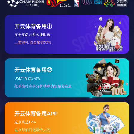
运行和吸引流量。
2、费用构成
黄埔网站制作费用涵盖设计、架构、开发等方面。服
务器租用费用取决于配置和带宽。维护费用包括安
全、备份、升级等。推广费用涉及SEO、社交媒体、
广告等。全面考虑这些费用，有助于制定合理预算，
确保网站长期发展。
3、维护与推广
网站维护费用是黄埔网站制作中不可或缺的一部分，
涉及（YCMS网站系统）安全、备份、升级等方面。
同时，推广费用也至关重要，包括SEO、社交媒体推
广和广告投放。这些费用投入能够提升网站的可见性