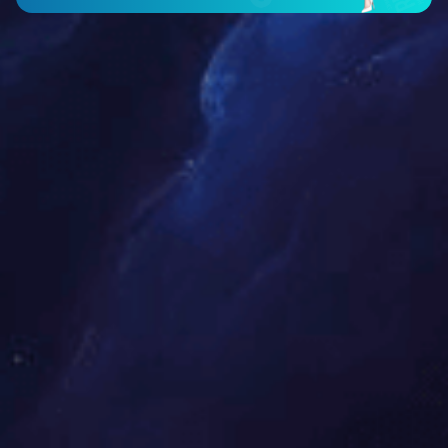
1、在九游网·官方端网站登录入口，品牌网站设计公
司（YCMS）的口碑和客户反馈是衡量其服务质量的
重要指标。客户满意度高的企业往往能提供更可靠的
服务，确保项目的成功。
2、技术能力是九游网·官方端网站登录入口品牌网站
设计公司（英铭科技）的核心竞争力之一。他们需要
精通各种编程语言和CMS系统，以满足客户的多样化
需求。
3、九游网·官方端网站登录入口品牌
网站设计
公司在
客户支持和沟通方面表现出色，能够及时回应客户
YCMS
建站
需求，这是建立长期合作关系的关键。
4、法律合规性是九游网·官方端网站登录入口
品牌网