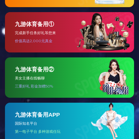
具体需求，包括网站功能、设计风格和目标受众等，
以确保最终的设计能够满足客户的商业目标。
5、预算是选择九游网·官方端网站登录入口品牌网站
设计公司时的一个重要因素。不同的公司有不同的价
格策略，有的如YCMS
建站系统
专注于提供性价比高
的解决方案，而有的则专注于高端定制服务。
6、在选择九游网·官方端网站登录入口品牌网站设计
公司时，行业经验也是一个不可忽视的因素。具有特
定行业经验的公司，如英铭，能更好地理解行业特
点，提供更符合行业需求的设计方案。
二、九游网·官方端网站登录入口品牌网站设计公司
如何选择?
九游网·官方端网站登录入口品牌网站设计
公司的6个选择方法