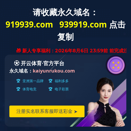
建站资讯
九游网·官方端网站登录入口英铭科技是一家集九游网·官方端网站登
录入口网站建设,九游网·官方端网站登录入口网站制作,九游网·官方
端网站登录入口网站开发,九游网·官方端网站登录入口网站设计,九
游网·官方端网站登录入口做网站,九游网·官方端网站登录入口建网
站,九游(中国)网站建设,番禺网站建设服务互联网基础服务的专业互
联网公司
九游网·官方端网站登录入口网站建设
九游网·官方端网站登录入口网站制作
九游网·官方端网站登录入口网站开发
九游网·官方端网站登录入口做网站
九游网·官方端网站登录入口网站设计
九游网·官方端网站登录入口建网站
九游(中国)网站建设
天河网站建设
黄埔网站建设
番禺网站建设
南沙网站建设