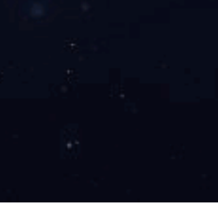
*请认真填写需求信息，英铭会在24小时内与您取得联系。
返回顶部