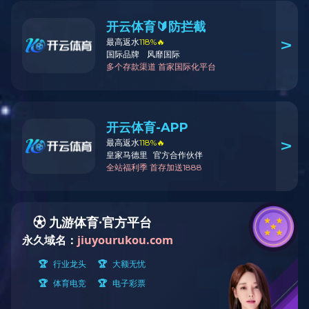
增城网站建设
从化网站建设
九游网·官方端网站登录入口品牌网站设计公司
如何选择?（九游网·官方端网站登录入口品牌网
站设计公司的6个选择原则）
发布时间：2024-12-30 11:49
发布者：admin
浏览次数：1058