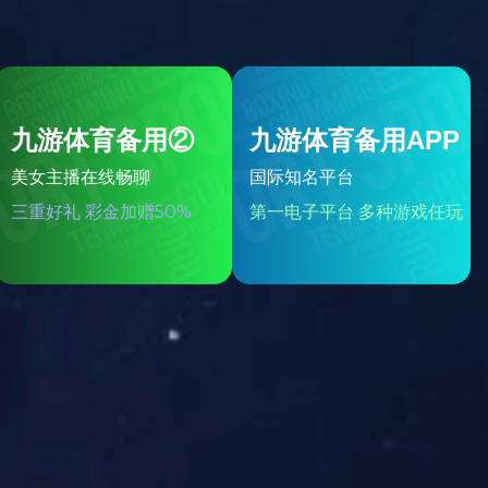
收费原则）。
九游网·官方端网站登录入口网站设
化确保企业网站能够有效地吸引和留住用户，提
公司怎么收费?
个收费原则
点和需求定制网站。网站的制作成本因网站类型
建设能够提供符合企业特色的官网设计方案。
计网站
，这样的个性化服务成本相对较高。然