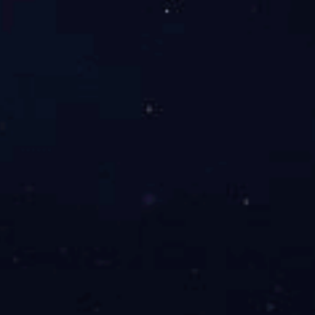
联系方式
录入口网站建设
录入口网站制作
录入口网站开发
录入口做网站
录入口网站设计
录入口建网站