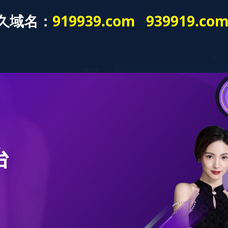
九游(中国)
企业网站建设
商城网站建设
网站建设
建站资讯
入口英铭科技是一家集九游网·官方端网站登录入口网站建设,九
端网站登录入口网站开发,九游网·官方端网站登录入口网站设计,九
网站登录入口建网站,九游(中国)网站建设,番禺网站建设服务互联
司
登录入口网站制作
九游网·官方端网站登录入口网站开发
九游网·官方