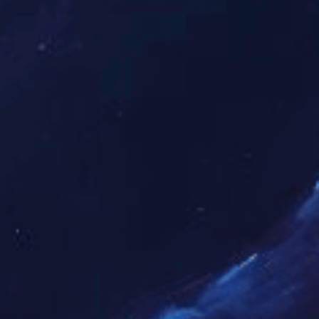
建网站，这样可以有效降低建站成本。
户关心的内容。简洁明朗的YCMS网站设计风格
可能需要一个功能全面、设计独特的定制网站，
企业在互联网上建立强大的品牌形象。
。通过持续的网站更新和搜索引擎优化，企业可
个收费标准
于YCMS
建站
预算有限的企业，可以选择基本的
等基础内容，适合小型企业或初创公司。