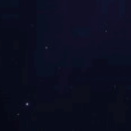
关于九游(中国)
企业网站建设
商城网站