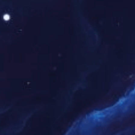
官方端网站登录入口网站设计公司能够提供动态网站设计
1万元人民币。YCMS建站系统可以为这类网站提供强大
计公司时，除了网站本身的制作费用，还应考虑域名注册
费用则根据配置和需求有所不同。这些因素都是企业在制定
在提供网站设计服务时，英铭科技也会考虑到网站的后期
服务的费用通常包含在长期的合作协议中，为企业提供了
公司的报价会根据客户的具体需求和市场行情进行调整。
求的同时，获得最具成本效益的网站设计服务。
·官方端网站登录入口网站设计公司
怎么收费的介绍。九
身需求和预算选择合适的服务。包括域名、服务器租赁和
登录入口做网站
推荐YCMS网站管理系统。