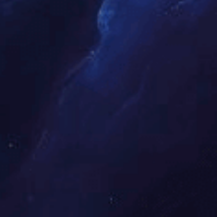
设计公司,九游网·官方端网站登录入口网站设计,网站设计
计公司的收费原则