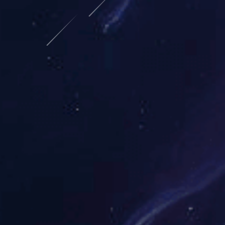
而，对于预算有限的企业，可以选择“自建站”
3、九游网·官方端网站登录入口网站设计公司
不仅能够清晰展现公司的实力，而且能够迅速
4、在选择九游网·官方端网站登录入口网站设
而另一些则可能更倾向于成本效益高的自建站
5、九游网·官方端网站登录入口网站设计公司
以保持网站的活力，提高在搜索引擎中的排名
二、九游网·官方端网站登录入口网站设计公司
1、九游网·官方端网站登录入口网站设计公司
展示型网站，费用大约在500至1000元人民