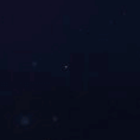
建设
网站建设案例
建站资讯
企业网站建设案例
九游网·官方端网站登
商城网站建设案例
九游网·官方端网站登
手机网站建设案例
九游网·官方端网站登
HTML5/响应式网站
九游网·官方端网站登
功能网站案例
九游网·官方端网站登
九游网·官方端网站登
九游(中国)网站建设