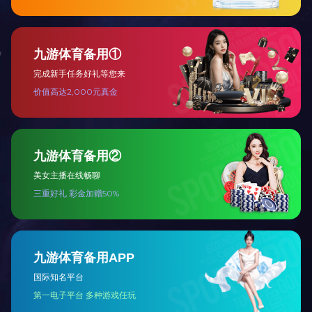
个成功的网站就去丰富自己的网页内容吧。
以上小编很简单的和大家探讨的九游网·官方端网站登录入
口网页设计的一些注意事项。也可以说是网页的一些主要关
键因素所在。把握这几个要素有针对性地去设计和规划你的
网页，相信大家都可以制作出美观成功的网页，也会让自己
的网页得到更多的人喜爱和认可。
文章关键词：
九游网·官方端网站登录入口网页设计
上一篇文章
下一篇文章
他们成就了英铭
英铭为他们创造价值