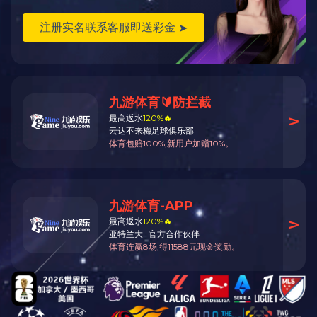
随着互联网信息时代迅速发展，电脑早就成为了家庭必备的
电器之一。现在使用电脑的主要目的之一就是用来浏览网
站。网络的快速和便捷使得越来越多的内容和信息可以通过
网页的形式快速传达到千家万户用户眼前，大家也逐渐习惯
通过网页查询和浏览自己想要得到的信息。因此对于许多企
业来说九游网·官方端网站登录入口网页设计是必须的。九
游网·官方端网站登录入口网页设计的成功与否对于游览者
的影响也是相当大的，今天小编就为大家介绍
九游网·官方
端网站登录入口网页设计
的主要事项。
一、设计合理的网页版面
网页的版面需要设计得合理，其实就是网页的结构使得用户
在浏览网页时是不是觉得舒服、方便。合理的版面应该清晰
明朗，不要过于杂乱的排版和明确的主题等等，避免出现版
块之间的无层次感，内容过于冗长，不区分主次，过于繁
琐。