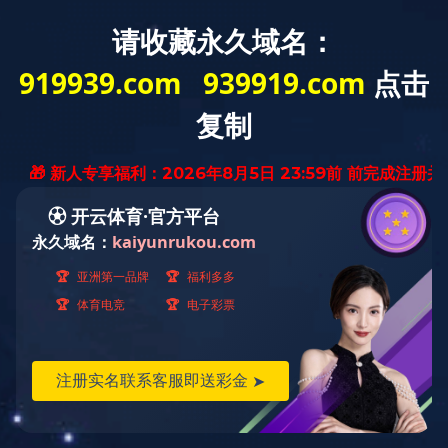
建站资讯
九游网·官方端网站登录入口英铭科技是一家集九游网·官方端网站登
录入口网站建设,九游网·官方端网站登录入口网站制作,九游网·官方
端网站登录入口网站开发,九游网·官方端网站登录入口网站设计,九
游网·官方端网站登录入口做网站,九游网·官方端网站登录入口建网
站,九游(中国)网站建设,番禺网站建设服务互联网基础服务的专业互
联网公司
九游网·官方端网站登录入口网站建设
九游网·官方端网站登录入口网站制作
九游网·官方端网站登录入口网站开发
九游网·官方端网站登录入口做网站
九游网·官方端网站登录入口网站设计
九游网·官方端网站登录入口建网站
九游(中国)网站建设
天河网站建设
黄埔网站建设
番禺网站建设
南沙网站建设