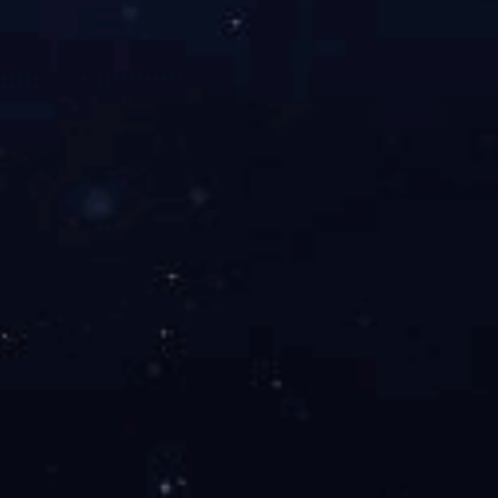
*请认真填写需求信息，英铭会在24小时内与您取得联系。
返回顶部
WebDesign ©2008 Corporation 九游网·官方端网站登录入口版权所有
粤公网安备 44010602001449号
备案号：
粤ICP备09000282号