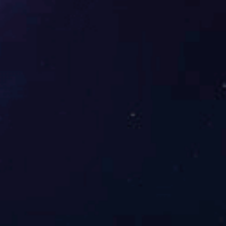
完无法获得用户的访问和企业客观的回报时，企业盈利问题
就成为了企业网站建设失败的最终结果，网站质量和网站流
量是盈利的先决条件，没有质量和流量就没有成交。
文章关键词：
九游网·官方端网站登录入口企业网站
建设
上一篇文章
下一篇文章
他们成就了英铭
英铭为他们创造价值