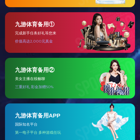
越来越大。然而，搜索引擎优化则不同，除去优化人员的工
资之外，不需要任何额外的费用，这样导致越来越多的企业
开始重视。虽然搜索引擎优化的效果没有付费推广那么好，
但是它稳定，不怕故意点击，不需要费用。九游网·官方端
网站登录入口企业网站建设通过对网站自身的优化，使其排
名提升，对用户来说，也更加具有可信度。
第三、网站的营销宣传推广
当然，想要营销型网站取得更好的效果，
九游网·官方端网
站登录入口企业网站建设
光靠以上两个方面还远远不够，还
得做一些外部的推广工作。推广又可以分为免费的和付费
的，免费的主要有，各种渠道发帖来宣传，付费的主要是做
搜索推广，网盟等广告。不管是付费还是免费，只要对企业
来说是有效果的，都可以尝试下，毕竟多种渠道和方式结
合，才能将营销型网站的效果最大化，企业只要把控好投入
和产出比，保证盈利的情况就行，当然，网站上线的前期可