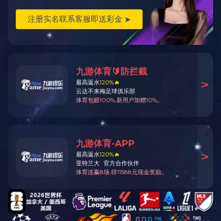
互联网时代离不开网络营销，网络营销工作是在传统营销的
基础之上完成企业的产品、品牌、口碑等系列的营销推广工
作，九游网·官方端网站登录入口企业网站建设就是网络推
广中的一种有效而必然的方式。目前，国内百分之八十的企
业都已经有了属于自己公司的官方网站，从展示型到营销型
再到商城在线交易类型网站建设数不胜数，在帮助企业提高
互联网形象的同时，还能为企业带来直观的营销途径和营销
利润增强企业的实力，所以网络营销推广离不开九游网·官
方端网站登录入口企业网站建设。
从网站建设的基础和根本原因来看，企业网站建设需要从网
站程序开发、网站前端设计、网站内容建设、网站后期优
化、网站外链推广、网站软文引流等方式为网站赢得更多的
互联网用户，以此来建立更加实用的企业信息网络，那么企
业网站建设要如何做好营销推广呢？