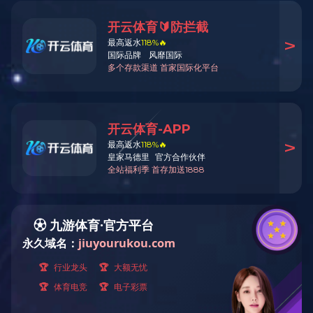
增城网站建设
从化网站建设
九游网·官方端网站登录入口企业网站建设如何
做好营销
发布时间：2025-08-10 03:30
发布者：admin
浏览次数：1025