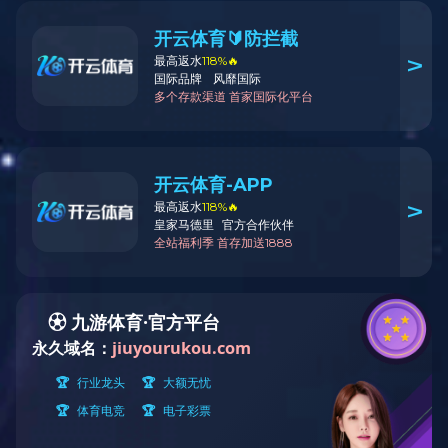
增城网站建设
从化网站建设
从化网站制作报价包含哪些内容?（从化网站制
作报价的6个主要组成）
发布时间：2024-07-09 14:32
发布者：admin
浏览次数：1889