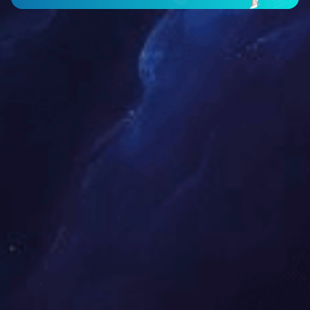
网页。当前php因其性价比高而广泛流行，成为从化
网站制作报价中后台开发的优选技术。
3、域名注册是网站上线的第一步。从化网站制作报
价中，域名成本通常在60-80元之间，com后缀因其
SEO优势而受到推荐。
4、服务器成本直接影响网站的性能和稳定性。从化
网站制作报价中，云服务器如腾讯云、阿里云提供了
不同规模的网站所需的运维保障，费用从500元到
2000元不等。
5、网站后期维护是确保网站正常运行的关键。从化
网站制作
报价中，YCMS建站系统基础维护费用根据
网站规模而定，中小型网站年维护费用大约在500元
左右。