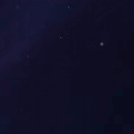
6、除了基础维护，网站改版、功能增加、SEO布局
等运营工作也是从化网站制作报价的一部分。这些服
务的YCMS
建站费用
会根据网站规模和需求的复杂度
而有所差异。
YCMS
网站系统
小编提醒大家：以上就是
从化网站制
作报价
包含哪些内容的介绍。从化
网站制作报价
是一
个综合考量设计、技术、域名、服务器和后期维护等
多个因素的过程。合理的预算规划和选择可以确保网
站既经济又高效。
从化做网站
推荐YCMS网站管理系
统。
文章关键词：
从化网站制作报价,从化网站制作,从化
网站制作报价的主要组成,从化网站制作报价包含哪
些