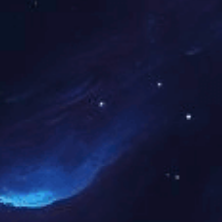
8、FTP上传网站；
最后一步是将完成的网站文件通过FTP上传至
有错误，同时也要注意文件的安全性和权限设
二、从化
网站制作
有哪些步骤？
从化网站制作的
1、
从化网站制作
涉及很多方面的内容。首先，
便让他们对网站产生信任感。
2、其次，网站的维护也是非常重要的。在运营
正常运行，需要定期进行维护工作，并及时解
3、此外，网站推广也是不可忽视的一环。通过
户。关键词密度控制在百分之5左右是一个合理