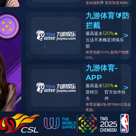
网站建设
增城网站建设
从化网站建设
细步骤）
498