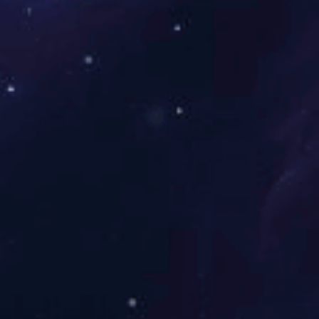
YCMS
网站系统
小编提醒大家：以上就是
从化网
站推广。只有在这三个方面都做得好，才能让
管理系统。
文章关键词：
从化网站制作,从化网站制作的步
上一篇文章