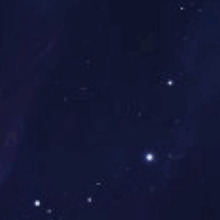
合适的域名，并进行实名认证。域名是网站的地址，是用
站的文件和数据。同时，还需要根据国家相关规定进行I
位。根据从化网站制作的需求，可以考虑（YCMS系统
续网站策划和设计的进行。
求。比如，如果是用于产品销售的网站，需要（英铭科技
功能等。通过对功能和需求的详细分析，有助于后续的网