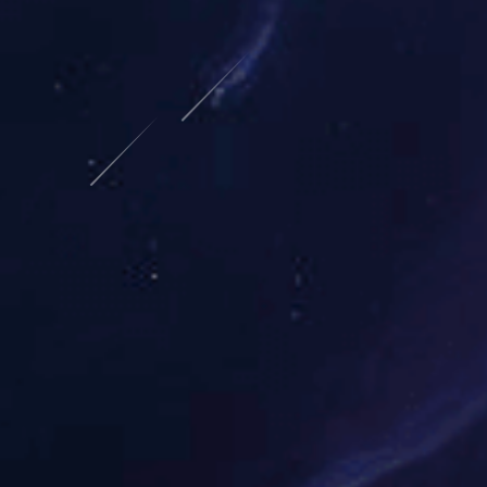
在进行从化网站制作之前，首先需要申请一个
了的域名非常重要。
2、申请空间（icp备案）；
除了域名，还需要申请一个稳定的空间来存放网
3、定位网站；
在确定了域名和空间后，下一步是明确网站的定
是其他功能。明确网站的目标和定位有助于后
4、分析网站功能和需求（网站策划）；
根据网站的定位，进一步分析网站的功能和需
于信息发布的网站，需要设计文章列表、搜索