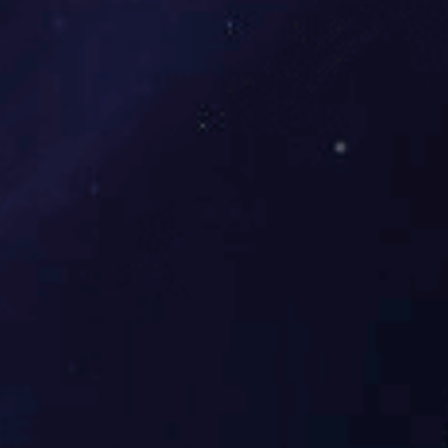
站制作
有哪些步骤的介绍。从化网站制作是一个综合性
网站真正发挥它的作用，吸引更多的用户，并为企业带来
骤