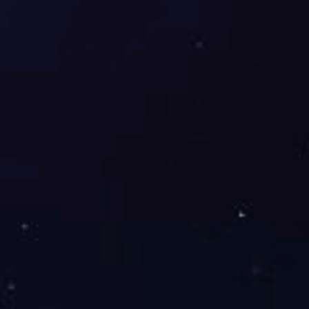
的任务，需要完善资料、进行网站维护并进行网
更多的机会和收益。
从化做网站
推荐YCMS网站
售后
下一篇文章