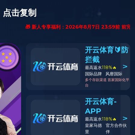
案例
建站资讯
联系方式
自研系统演示
游网·官方端网站登录入口
游网·官方端网站登录入口
网基础服务的专业互联网公
端网站登录入口做网站
九游网·官方端网站登录入口网站设计